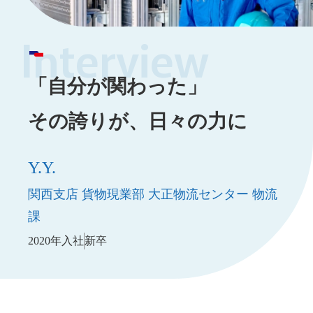
Interview
「自分が関わった」
その誇りが、日々の力に
Y.Y.
関西支店 貨物現業部 大正物流センター 物流
課
2020年入社
新卒